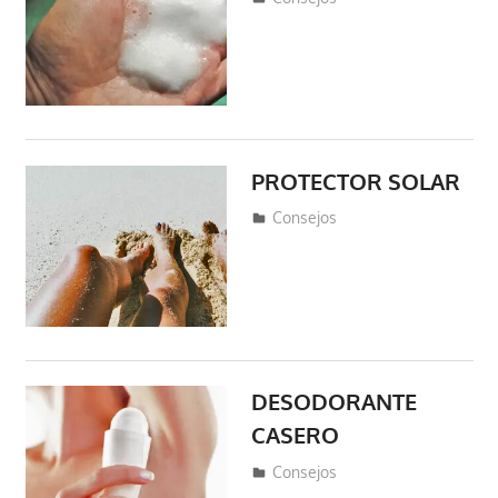
PROTECTOR SOLAR
abril 22, 2019
fraferto2
Consejos
DESODORANTE
CASERO
abril 22, 2019
fraferto2
Consejos