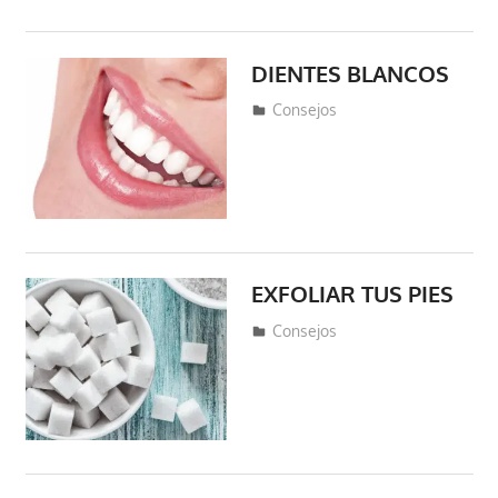
DIENTES BLANCOS
mayo 14, 2019
fraferto2
Consejos
EXFOLIAR TUS PIES
mayo 12, 2019
fraferto2
Consejos