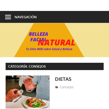
Saltar
Belleza
al
Belleza
con
contenido
NAVEGACIÓN
Facial
productos
naturales
Natural
CATEGORÍA:
CONSEJOS
DIETAS
mayo 11, 2020
fraferto2
Consejos