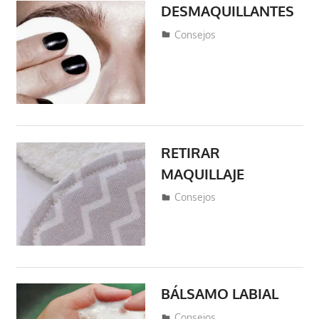
DESMAQUILLANTES
abril 25, 2019
fraferto2
Consejos
RETIRAR
MAQUILLAJE
abril 25, 2019
fraferto2
Consejos
BÁLSAMO LABIAL
abril 22, 2019
fraferto2
Consejos